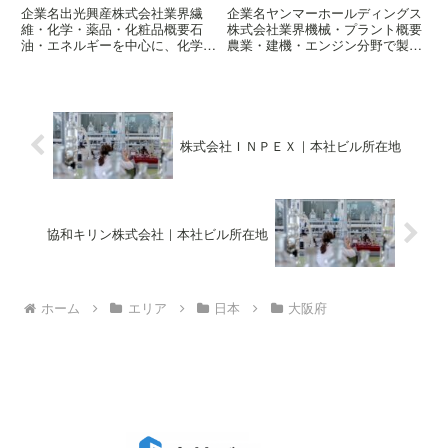
企業名出光興産株式会社業界繊
企業名ヤンマーホールディングス
維・化学・薬品・化粧品概要石
株式会社業界機械・プラント概要
油・エネルギーを中心に、化学・
農業・建機・エンジン分野で製品
再生可能事業も展開企業の概要は
とサービスを提供企業の概要はこ
こちら所在地〒100-0004 東京都
ちら所在地〒530-0013 大阪府大
千代田区大手町一丁目2-1
阪市北区茶屋町1-32 YANMAR
Otemachi Oneタワー
FLYING-Y BUILDING
株式会社ＩＮＰＥＸ｜本社ビル所在地
協和キリン株式会社｜本社ビル所在地
ホーム
エリア
日本
大阪府