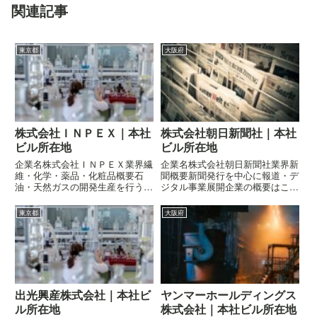
関連記事
東京都
大阪府
株式会社ＩＮＰＥＸ｜本社
株式会社朝日新聞社｜本社
ビル所在地
ビル所在地
企業名株式会社ＩＮＰＥＸ業界繊
企業名株式会社朝日新聞社業界新
維・化学・薬品・化粧品概要石
聞概要新聞発行を中心に報道・デ
油・天然ガスの開発生産を行うエ
ジタル事業展開企業の概要はこち
ネルギー企業企業の概要はこちら
ら所在地〒530-0005 大阪府大阪
所在地〒107-0052 東京都港区赤
市北区中之島二丁目3-18 中之島
東京都
大阪府
坂五丁目3-1 赤坂Bizタワー
フェスティバルタワー
出光興産株式会社｜本社ビ
ヤンマーホールディングス
ル所在地
株式会社｜本社ビル所在地