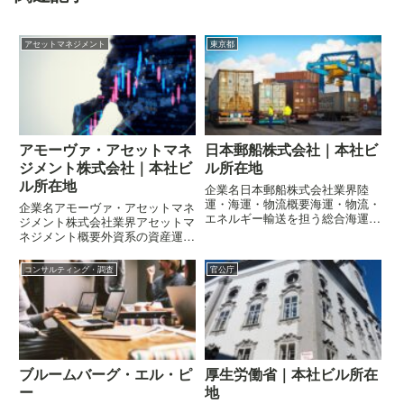
アセットマネジメント
東京都
アモーヴァ・アセットマネ
日本郵船株式会社｜本社ビ
ジメント株式会社｜本社ビ
ル所在地
ル所在地
企業名日本郵船株式会社業界陸
運・海運・物流概要海運・物流・
企業名アモーヴァ・アセットマネ
エネルギー輸送を担う総合海運会
ジメント株式会社業界アセットマ
社企業の概要はこちら所在地〒
ネジメント概要外資系の資産運用
100-0005 東京都千代田区丸の内
会社として投資信託等を運用企業
二丁目3-2 郵船ビルディング
の概要はこちら所在地〒107-
コンサルティング・調査
官公庁
0052 東京都港区赤坂九丁目7-1
ミッドタウン・タワー
ブルームバーグ・エル・ピ
厚生労働省｜本社ビル所在
ー
地