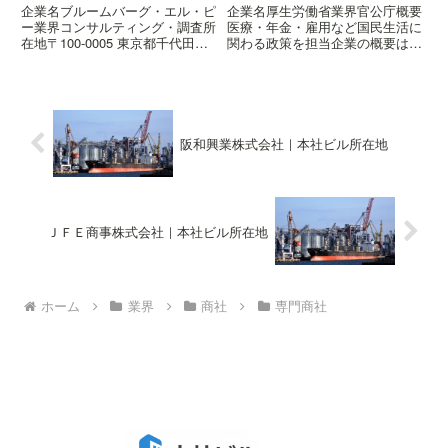
企業名ブルームバーグ・エル・ピ
企業名厚生労働省業界官公庁概要
ー業界コンサルティング・調査所
医療・年金・雇用など国民生活に
在地〒100-0005 東京都千代田区
関わる政策を担当企業の概要はこ
丸の内二丁目4-1 丸の内ビルディ
ちら所在地〒100-0013 東京都千
ング
代田区霞が関一丁目2-2 中央合同
庁舎第5号館
阪和興業株式会社｜本社ビル所在地
ＪＦＥ商事株式会社｜本社ビル所在地
ホーム
業界
商社
専門商社