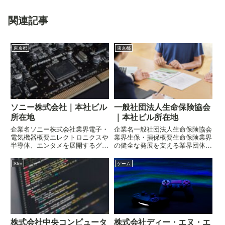
関連記事
東京都
東京都
ソニー株式会社｜本社ビル
一般社団法人生命保険協会
所在地
｜本社ビル所在地
企業名ソニー株式会社業界電子・
企業名一般社団法人生命保険協会
電気機器概要エレクトロニクスや
業界生保・損保概要生命保険業界
半導体、エンタメを展開するグロ
の健全な発展を支える業界団体企
ーバル企業企業の概要はこちら所
業の概要はこちら所在地〒100-
在地〒108-0075 東京都港区港南
0005 東京都千代田区丸の内三丁
SIer
ゲーム
一丁目7-1 ソニーシティ
目4-1 新国際ビルヂング
株式会社中央コンピュータ
株式会社ディー・エヌ・エ