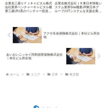
企業名三菱ＵＦＪキャピタル株式
企業名株式会社ＪＲ東日本情報シ
会社業界ベンチャーキャピタル概
ステム業界SIer概要JR東日本グ
要三菱UFJ系のベンチャー投資・
ループのITシステムを支援企業の
育成会社所在地〒103-0027 東京
概要はこちら所在地〒169-0072
都中央区日本橋二丁目3-4 日本橋
東京都新宿区大久保三丁目8-2 住
プラザビル
友不動産新宿ガーデンタワー
アクサ生命保険株式会社｜本社ビル所在
地
あいおいニッセイ同和損害保険株式会社
｜本社ビル所在地
ホーム
エリア
日本
東京都