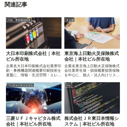
関連記事
印刷・事務機器関連
東京都
大日本印刷株式会社｜本社
東京海上日動火災保険株式
ビル所在地
会社｜本社ビル所在地
企業名大日本印刷株式会社業界印
企業名東京海上日動火災保険株式
刷・事務機器関連概要印刷技術を
会社業界生保・損保概要損害保険
基盤に、情報・生活空間・エレク
を中心に、個人・法人向けリスク
トロニクス分野へ事業展開企業の
保障を提供企業の概要はこちら所
概要はこちら所在地〒162-0062
在地〒100-0004 東京都千代田区
ベンチャーキャピタル
SIer
東京都新宿区市谷加賀町一丁目1-
大手町二丁目6-4 常盤橋タワー
1 DNP市谷加賀町ビル
三菱ＵＦＪキャピタル株式
株式会社ＪＲ東日本情報シ
会社｜本社ビル所在地
ステム｜本社ビル所在地