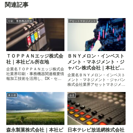
関連記事
印刷・事務機器関連
アセットマネジメント
ＴＯＰＰＡＮエッジ株式会
ＢＮＹメロン・インベスト
社｜本社ビル所在地
メント・マネジメント・ジ
ャパン株式会社｜本社ビル
企業名ＴＯＰＰＡＮエッジ株式会
所在地
社業界印刷・事務機器関連概要情
企業名ＢＮＹメロン・インベスト
報加工技術を活用し、DX・セキ
メント・マネジメント・ジャパン
ュリティ分野を支援企業の概要は
株式会社業界アセットマネジメン
こちら所在地〒105-0021 東京都
ト概要外資系資産運用会社として
港区東新橋一丁目7-3 TOPPANエ
機関投資家向け運用を提供企業の
東京都
放送
ッジビル
概要はこちら所在地〒100-0005
東京都千代田区丸の内一丁目8-3
丸の内トラストタワ...
森永製菓株式会社｜本社ビ
日本テレビ放送網株式会社