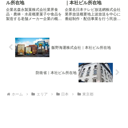
ル所在地
｜本社ビル所在地
企業名森永製菓株式会社業界食
企業名日本テレビ放送網株式会社
品・農林・水産概要菓子や食品を
業界放送概要地上波放送を中心に
製造する老舗メーカー企業の概要
番組制作・配信事業を行う民放テ
はこちら所在地〒105-0023 東京
レビ局企業の概要はこちら所在地
都港区芝浦一丁目13-16 森永芝浦
〒105-0021 東京都港区東新橋一
ビル
丁目6-1 日本テレビタワー
飯野海運株式会社｜本社ビル所在地
防衛省｜本社ビル所在地
ホーム
エリア
日本
東京都