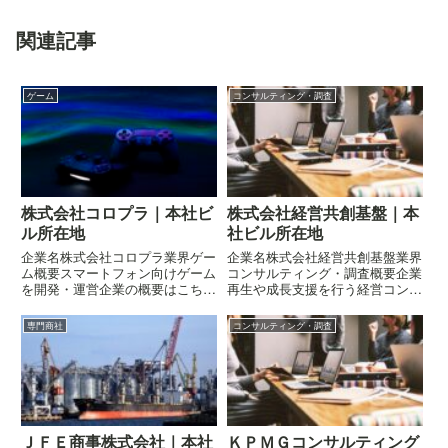
関連記事
ゲーム
コンサルティング・調査
株式会社コロプラ｜本社ビ
株式会社経営共創基盤｜本
ル所在地
社ビル所在地
企業名株式会社コロプラ業界ゲー
企業名株式会社経営共創基盤業界
ム概要スマートフォン向けゲーム
コンサルティング・調査概要企業
を開発・運営企業の概要はこちら
再生や成長支援を行う経営コンサ
所在地〒107-0052 東京都渋谷区
ル会社企業の概要はこちら所在地
恵比寿四丁目20-3 恵比寿ガーデ
〒100-0005 東京都千代田区丸の
専門商社
コンサルティング・調査
ンプレイスタワー
内一丁目9-2 グラントウキョウ サ
ウスタワー
ＪＦＥ商事株式会社｜本社
ＫＰＭＧコンサルティング