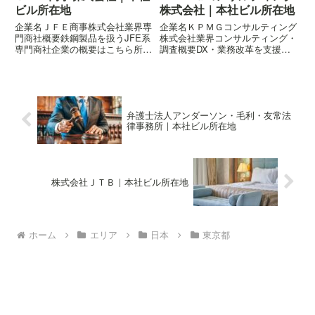
ビル所在地
株式会社｜本社ビル所在地
企業名ＪＦＥ商事株式会社業界専
企業名ＫＰＭＧコンサルティング
門商社概要鉄鋼製品を扱うJFE系
株式会社業界コンサルティング・
専門商社企業の概要はこちら所在
調査概要DX・業務改革を支援す
地〒100-0004 東京都千代田区大
るコンサル会社企業の概要はこち
手町一丁目9-5 大手町フィナンシ
ら所在地〒100-0004 東京都千代
ャルシティ ノースタワー
田区大手町一丁目9-7 大手町フィ
ナンシャルシティ サウスタワー
弁護士法人アンダーソン・毛利・友常法
律事務所｜本社ビル所在地
株式会社ＪＴＢ｜本社ビル所在地
ホーム
エリア
日本
東京都