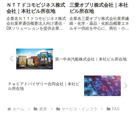
ＮＴＴドコモビジネス株式
三愛オブリ株式会社｜本社
会社｜本社ビル所在地
ビル所在地
企業名ＮＴＴドコモビジネス株式
企業名三愛オブリ株式会社業界繊
会社業界通信概要法人向け通信・
維・化学・薬品・化粧品概要エネ
DXソリューションを提供企業の
ルギー供給を中心に、商社・小売
概要はこちら所在地〒100-0004
事業を展開企業の概要はこちら所
東京都千代田区大手町二丁目3-1
在地〒140-0011 東京都品川区東
大手町プレイス ウエストタワー
大井五丁目22-5 オブリ・ユニビ
ル
第一中央汽船株式会社｜本社ビル所在地
ＰｗＣアドバイザリー合同会社｜本社ビ
ル所在地
ホーム
業界
サービス・インフラ
FAS