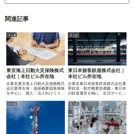
関連記事
東京都
東京都
東京海上日動火災保険株式
東日本旅客鉄道株式会社｜
会社｜本社ビル所在地
本社ビル所在地
企業名東京海上日動火災保険株式
企業名東日本旅客鉄道株式会社業
会社業界生保・損保概要損害保険
界鉄道・航空概要首都圏・東日本
を中心に、個人・法人向けリスク
の鉄道運営を軸に、生活サービス
保障を提供企業の概要はこちら所
事業も展開企業の概要はこちら所
在地〒100-0004 東京都千代田区
在地〒151-0053 東京都渋谷区
東京都
東京都
大手町二丁目6-4 常盤橋タワー
代々木二丁目2-2 JR東日本本社ビ
ル