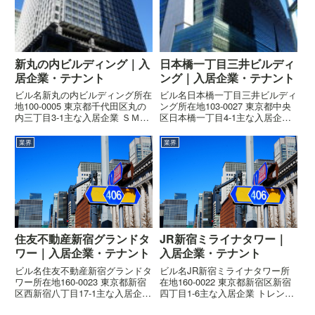
新丸の内ビルディング｜入
日本橋一丁目三井ビルディ
居企業・テナント
ング｜入居企業・テナント
ビル名新丸の内ビルディング所在
ビル名日本橋一丁目三井ビルディ
地100-0005 東京都千代田区丸の
ング所在地103-0027 東京都中央
内三丁目3-1主な入居企業 ＳＭＢ
区日本橋一丁目4-1主な入居企業
Ｃ日興証券株式会社 三菱ＨＣキ
ＢｏｆＡ証券株式会社概要ビルの
ャピタル株式会社 株式会社パソ
概要はこちら高さ120.818m階数
業界
業界
ナグループ 日本信号株式会社概
地上20階、地下4階、塔屋1階着
要ビルの概要はこちら高さ
工2001年7月竣工2004年1月設計
197.6m階数地上38...
日...
住友不動産新宿グランドタ
JR新宿ミライナタワー｜
ワー｜入居企業・テナント
入居企業・テナント
ビル名住友不動産新宿グランドタ
ビル名JR新宿ミライナタワー所
ワー所在地160-0023 東京都新宿
在地160-0022 東京都新宿区新宿
区西新宿八丁目17-1主な入居企業
四丁目1-6主な入居企業 トレンド
ＴＩＳ株式会社概要ビルの概要は
マイクロ株式会社 セイコーエプ