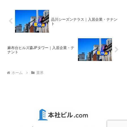
こちら高さ195.2m階数地上40
ソン株式会社概要ビルの概要はこ
階、地下3階、塔屋2階着工2008
ちら高さ168.16m階数地上32階、
年11月竣工2011年10月設計日建
地下2階着工2006年4月竣工2016
設...
年...
品川シーズンテラス｜入居企業・テナン
ト
麻布台ヒルズ森JPタワー｜入居企業・テ
ナント
ホーム
業界