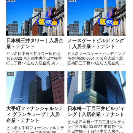
日本橋三井タワー｜入居企
ノースゲートビルディング
業・テナント
｜入居企業・テナント
ビル名日本橋三井タワー所在地
ビル名ノースゲートビルディング
103-0022 東京都中央区日本橋室
所在地530-0001 大阪府大阪市北
町二丁目1-1主な入居企業 東レ株
区梅田三丁目1-3主な入居企業 伊
式会社概要ビルの概要はこちら高
藤忠商事株式会社概要ビルの概要
さ194.69m階数地上39階、地下4
はこちら高さ144m階数地上29
業界
業界
階、塔屋1階着工2002年5月竣工
階、地下3階、塔屋2階着工2006
2005年7月設計日本設計、シーザ
年9月竣工2011年3月設計日建設
ー・...
計施工大...
大手町フィナンシャルシテ
日本橋一丁目三井ビルディ
ィ グランキューブ｜入居
ング｜入居企業・テナント
企業・テナント
ビル名日本橋一丁目三井ビルディ
ング所在地103-0027 東京都中央
ビル名大手町フィナンシャルシテ
区日本橋一丁目4-1主な入居企業
ィ グランキューブ所在地100-