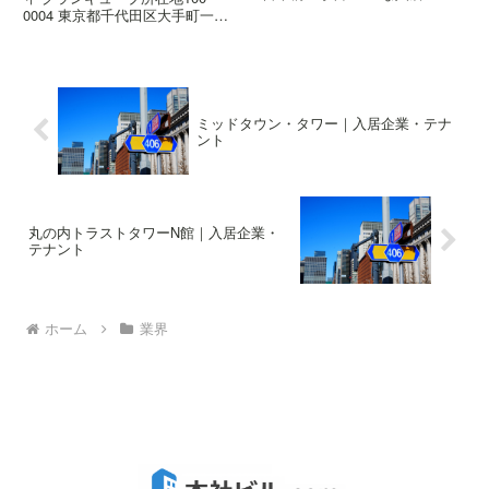
ＢｏｆＡ証券株式会社概要ビルの
0004 東京都千代田区大手町一丁
概要はこちら高さ120.818m階数
目9-2主な入居企業 株式会社野村
地上20階、地下4階、塔屋1階着
総合研究所 三菱ＵＦＪモルガ
工2001年7月竣工2004年1月設計
ン・スタンレー証券株式会社 預
日...
金保険機構 ソニー生命保険株式
会社 協和キリン株式会...
ミッドタウン・タワー｜入居企業・テナ
ント
丸の内トラストタワーN館｜入居企業・
テナント
ホーム
業界