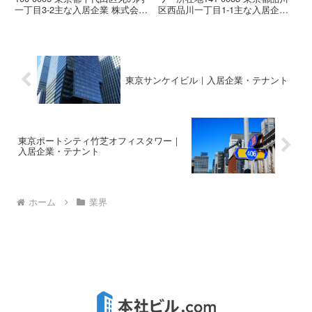
一丁目3-2主な入居企業 株式会社
区西品川一丁目1-1主な入居企業
ＳＭＢＣ信託銀行 三井住友ファ
株式会社セガ サミー株式会社 株
イナンス＆リース株式会社概要ビ
式会社ＬＩＸＩＬ概要0高さ
ルの概要はこちら高さ150.0m階
114.15m階数地上24階、地下2
数地上29階、地下4階、塔屋2階
階、塔屋2階着工2015年07月竣工
着工2012年...
2018...
東京サンケイビル｜入居企業・テナント
東京ポートシティ竹芝オフィスタワー｜
入居企業・テナント
ホーム
業界