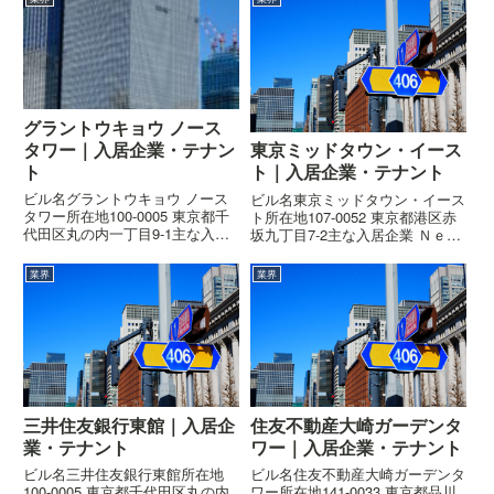
グラントウキョウ ノース
タワー｜入居企業・テナン
東京ミッドタウン・イース
ト
ト｜入居企業・テナント
ビル名グラントウキョウ ノース
ビル名東京ミッドタウン・イース
タワー所在地100-0005 東京都千
ト所在地107-0052 東京都港区赤
代田区丸の内一丁目9-1主な入居
坂九丁目7-2主な入居企業 Ｎｅｔ
企業 大和アセットマネジメント
ｆｌｉｘ合同会社概要ビルの概要
株式会社 大和証券株式会社 ＢＮ
はこちら高さ113.1m階数地上25
業界
業界
Ｐパリバ証券株式会社 大和企業
階、地下4階、塔屋1階着工2004
投資株式会社概要ビルの概要はこ
年5月竣工2007年1月設計日建設
ちら高さ205m階...
計施...
三井住友銀行東館｜入居企
住友不動産大崎ガーデンタ
業・テナント
ワー｜入居企業・テナント
ビル名三井住友銀行東館所在地
ビル名住友不動産大崎ガーデンタ
100-0005 東京都千代田区丸の内
ワー所在地141-0033 東京都品川