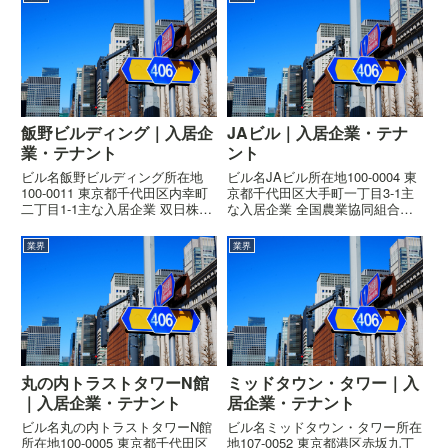
飯野ビルディング｜入居企
JAビル｜入居企業・テナ
業・テナント
ント
ビル名飯野ビルディング所在地
ビル名JAビル所在地100-0004 東
100-0011 東京都千代田区内幸町
京都千代田区大手町一丁目3-1主
二丁目1-1主な入居企業 双日株式
な入居企業 全国農業協同組合連
会社 飯野海運株式会社概要ビル
合会概要ビルの概要はこちら高さ
の概要はこちら高さ147m階数地
180m階数地上37階、地下3階、
業界
業界
上27階、地下5階、塔屋2階着工
塔屋2階着工2007年4月竣工2009
2009年3月竣工2011年10月設計竹
年4月設計三菱地所設計、全国農
中工務...
協設計...
丸の内トラストタワーN館
ミッドタウン・タワー｜入
｜入居企業・テナント
居企業・テナント
ビル名丸の内トラストタワーN館
ビル名ミッドタウン・タワー所在
所在地100-0005 東京都千代田区
地107-0052 東京都港区赤坂九丁