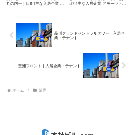
丸の内一丁目8-1主な入居企業 山
目7-1主な入居企業 アモーヴァ・
田コンサルティンググループ株式
アセットマネジメント株式会社
会社概要ビルの概要はこちら高さ
Ａ．Ｔ．カーニー株式会社 ベイ
99.6m階数地上19階、地下3階、
ン・アンド・カンパニー・ジャパ
塔屋2階着工2001年10月竣工2003
ン・インコーポレイテッド ロス
年...
チャイルド・アンド...
品川グランドセントラルタワー｜入居企
業・テナント
豊洲フロント｜入居企業・テナント
ホーム
業界